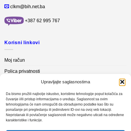
clkm@bih.net.ba
+387 62 995 767
Korisni linkovi
Moj račun
Polica privatnosti
Upravljajte saglasnostima
Akcijski proizvodi
Kontakt info
Da bismo pružili najbolje iskustvo, koristimo tehnologije poput kolačića za
čuvanje i/ili pristup informacijama o uređaju. Saglasnost sa ovim
tehnologijama će nam omogućiti da obrađujemo podatke kao što su
Novosti
ponašanje pri pregledanju ili jedinstveni ID-ovi na ovoj veb lokaciji.
Nepristanak ili povlačenje saglasnosti može negativno uticati na određene
karakteristike i funkcije.
Sistem mjerenja vibracija – TURBO BLOWER