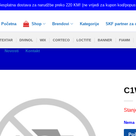
esplatna dostava za narudžbe preko 220 KM! (ne vrijedi za kupon kod/popus
Početna
Shop
Brendovi
Kategorije
SKF partner za 
TEXTAR
DIVINOL
WIX
CORTECO
LOCTITE
BANNER
FIAMM
Novosti
Kontakt
C1
Stanj
Nema n
Poš