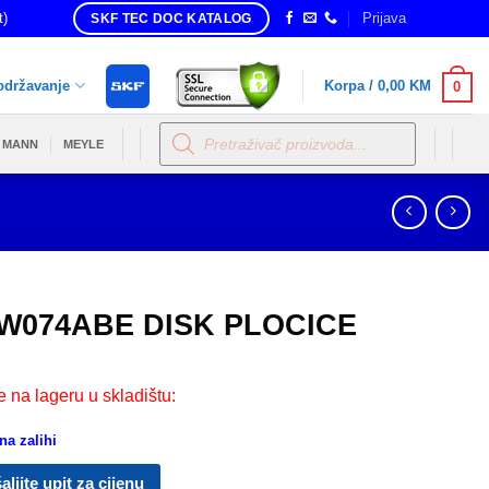
t)
Prijava
SKF TEC DOC KATALOG
održavanje
Korpa /
0,00
KM
0
Products
search
MANN
MEYLE
W074ABE DISK PLOCICE
e na lageru u skladištu:
a zalihi
aljite upit za cijenu