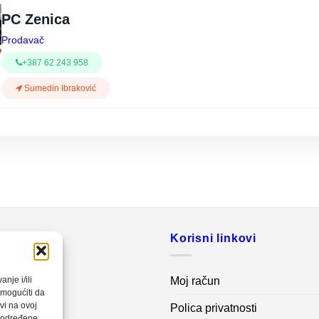
PC Zenica
Prodavač
+387 62 243 958
Sumedin Ibraković
o
Korisni linkovi
20 560
Moj račun
nje i/ili
omogućiti da
vi na ovoj
Polica privatnosti
net.ba
a određene