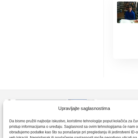
Kontakt inf
Upravljajte saglasnostima
+387 35 7
CLK-Interpromet d.o.o. posluje u sastavu
Da bismo pružili najbolje iskustvo, koristimo tehnologije poput kolačića za čuva
pristup informacijama o uređaju. Saglasnost sa ovim tehnologijama će nam 
grupe SKF distributera od 1996. godine,
obrađujemo podatke kao što su ponašanje pri pregledanju ili jedinstveni ID-o
clkm@bih.
gdje s ponosom mozemo reci da smo
veb lokaciji. Nepristanak ili povlačenje saglasnosti može negativno uticati n