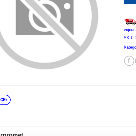
vrijed
SKU:
Katego
CE:
erpromet