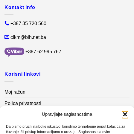
Kontakt info
+387 35 720 560
clkm@bih.net.ba
+387 62 995 767
Korisni linkovi
Moj račun
Polica privatnosti
Upravljajte saglasnostima
Akcijski proizvodi
Kontakt info
Da bismo pružili najbolje iskustvo, koristimo tehnologije poput kolačića za
čuvanje i/ili pristup informacijama o uređaju. Saglasnost sa ovim