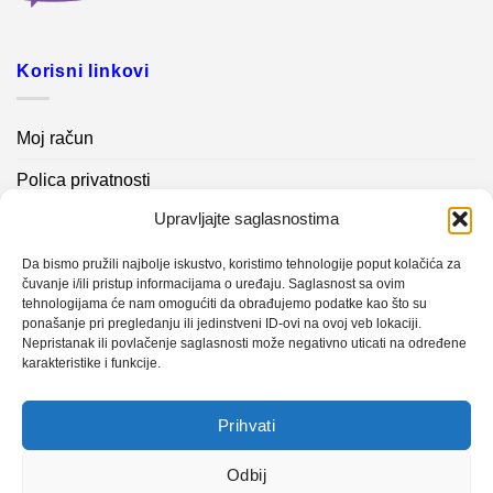
Korisni linkovi
Moj račun
Polica privatnosti
Upravljajte saglasnostima
Akcijski proizvodi
Kontakt info
Da bismo pružili najbolje iskustvo, koristimo tehnologije poput kolačića za
čuvanje i/ili pristup informacijama o uređaju. Saglasnost sa ovim
tehnologijama će nam omogućiti da obrađujemo podatke kao što su
Novosti
ponašanje pri pregledanju ili jedinstveni ID-ovi na ovoj veb lokaciji.
Nepristanak ili povlačenje saglasnosti može negativno uticati na određene
karakteristike i funkcije.
Sistem mjerenja vibracija – TURBO BLOWER
Prihvati
Sistem mjerenja vibracija – papir mašina 4
Certificirani partner za održavanje
Odbij