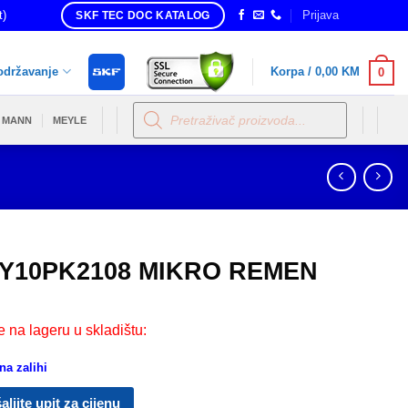
t)
Prijava
SKF TEC DOC KATALOG
održavanje
Korpa /
0,00
KM
0
Products
search
MANN
MEYLE
Y10PK2108 MIKRO REMEN
e na lageru u skladištu:
a zalihi
aljite upit za cijenu