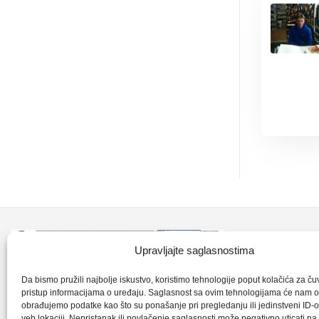
Kontakt inf
Upravljajte saglasnostima
+387 35 7
CLK-Interpromet d.o.o. posluje u sastavu
Da bismo pružili najbolje iskustvo, koristimo tehnologije poput kolačića za čuva
pristup informacijama o uređaju. Saglasnost sa ovim tehnologijama će nam 
grupe SKF distributera od 1996. godine,
obrađujemo podatke kao što su ponašanje pri pregledanju ili jedinstveni ID-o
clkm@bih.
gdje s ponosom mozemo reci da smo
veb lokaciji. Nepristanak ili povlačenje saglasnosti može negativno uticati n