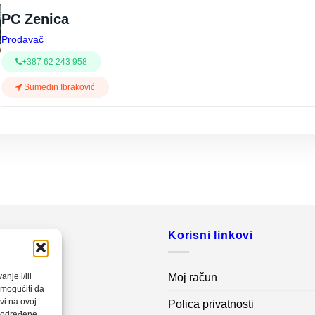
PC Zenica
Prodavač
+387 62 243 958
Sumedin Ibraković
o
Korisni linkovi
20 560
Moj račun
nje i/ili
omogućiti da
vi na ovoj
Polica privatnosti
net.ba
a određene