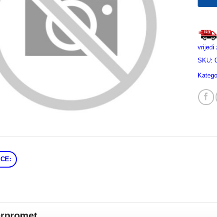
vrijed
SKU:
Katego
CE:
erpromet