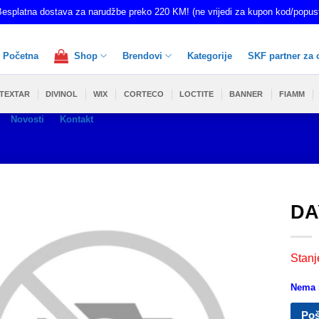
esplatna dostava za narudžbe preko 220 KM! (ne vrijedi za kupon kod/popus
Početna
Shop
Brendovi
Kategorije
SKF partner za 
TEXTAR
DIVINOL
WIX
CORTECO
LOCTITE
BANNER
FIAMM
Novosti
Kontakt
DA
Stanj
Nema n
Poš