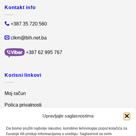
Kontakt info
+387 35 720 560
clkm@bih.net.ba
+387 62 995 767
Korisni linkovi
Moj račun
Polica privatnosti
Upravljajte saglasnostima
Akcijski proizvodi
Kontakt info
Da bismo pružili najbolje iskustvo, koristimo tehnologije poput kolačića za
čuvanje i/ili pristup informacijama o uređaju. Saglasnost sa ovim