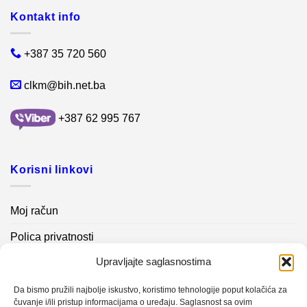
Kontakt info
+387 35 720 560
clkm@bih.net.ba
+387 62 995 767
Korisni linkovi
Moj račun
Polica privatnosti
Upravljajte saglasnostima
Akcijski proizvodi
Kontakt info
Da bismo pružili najbolje iskustvo, koristimo tehnologije poput kolačića za
čuvanje i/ili pristup informacijama o uređaju. Saglasnost sa ovim