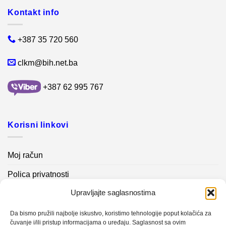
Kontakt info
+387 35 720 560
clkm@bih.net.ba
+387 62 995 767
Korisni linkovi
Moj račun
Polica privatnosti
Upravljajte saglasnostima
Akcijski proizvodi
Kontakt info
Da bismo pružili najbolje iskustvo, koristimo tehnologije poput kolačića za
čuvanje i/ili pristup informacijama o uređaju. Saglasnost sa ovim