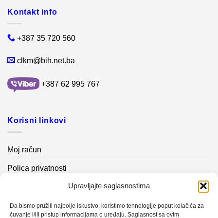
Kontakt info
+387 35 720 560
clkm@bih.net.ba
+387 62 995 767
Korisni linkovi
Moj račun
Polica privatnosti
Upravljajte saglasnostima
Akcijski proizvodi
Kontakt info
Da bismo pružili najbolje iskustvo, koristimo tehnologije poput kolačića za
čuvanje i/ili pristup informacijama o uređaju. Saglasnost sa ovim