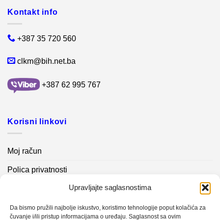
Kontakt info
+387 35 720 560
clkm@bih.net.ba
+387 62 995 767
Korisni linkovi
Moj račun
Polica privatnosti
Upravljajte saglasnostima
Akcijski proizvodi
Kontakt info
Da bismo pružili najbolje iskustvo, koristimo tehnologije poput kolačića za
čuvanje i/ili pristup informacijama o uređaju. Saglasnost sa ovim