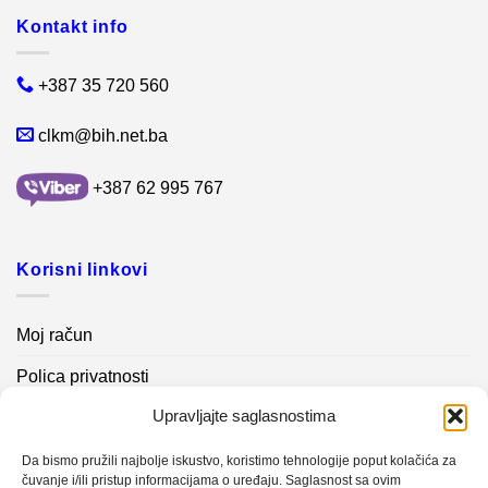
Kontakt info
+387 35 720 560
clkm@bih.net.ba
+387 62 995 767
Korisni linkovi
Moj račun
Polica privatnosti
Upravljajte saglasnostima
Akcijski proizvodi
Kontakt info
Da bismo pružili najbolje iskustvo, koristimo tehnologije poput kolačića za
čuvanje i/ili pristup informacijama o uređaju. Saglasnost sa ovim