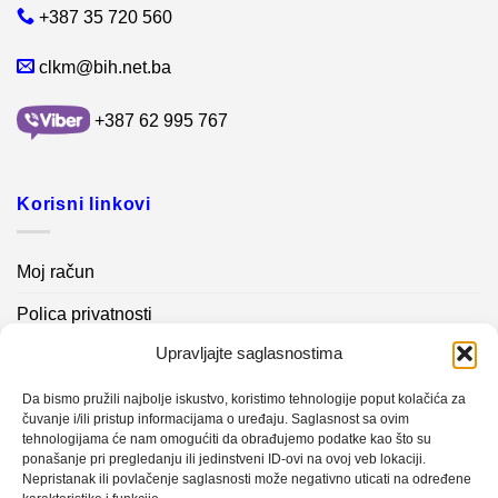
+387 35 720 560
clkm@bih.net.ba
+387 62 995 767
Korisni linkovi
Moj račun
Polica privatnosti
Upravljajte saglasnostima
Akcijski proizvodi
Kontakt info
Da bismo pružili najbolje iskustvo, koristimo tehnologije poput kolačića za
čuvanje i/ili pristup informacijama o uređaju. Saglasnost sa ovim
tehnologijama će nam omogućiti da obrađujemo podatke kao što su
Novosti
ponašanje pri pregledanju ili jedinstveni ID-ovi na ovoj veb lokaciji.
Nepristanak ili povlačenje saglasnosti može negativno uticati na određene