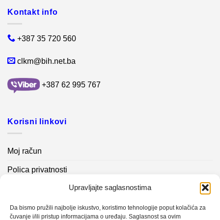
Kontakt info
+387 35 720 560
clkm@bih.net.ba
+387 62 995 767
Korisni linkovi
Moj račun
Polica privatnosti
Upravljajte saglasnostima
Akcijski proizvodi
Kontakt info
Da bismo pružili najbolje iskustvo, koristimo tehnologije poput kolačića za
čuvanje i/ili pristup informacijama o uređaju. Saglasnost sa ovim