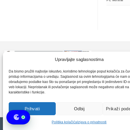
PC Mostar
Kontakt inf
Upravljajte saglasnostima
+387 35 7
CLK-Interpromet d.o.o. posluje u sastavu
Da bismo pružili najbolje iskustvo, koristimo tehnologije poput kolačića za čuva
pristup informacijama o uređaju. Saglasnost sa ovim tehnologijama će nam 
grupe SKF distributera od 1996. godine,
obrađujemo podatke kao što su ponašanje pri pregledanju ili jedinstveni ID-o
clkm@bih.
gdje s ponosom mozemo reci da smo
veb lokaciji. Nepristanak ili povlačenje saglasnosti može negativno uticati n
karakteristike i funkcije.
najveci distributer SKF-a na podrucju
+38
Bosne i Hercegovine,.
Prihvati
Odbij
Prikaži pod
Politika kolačića
Izjava o privatnosti
Copyright 2026 © CLK Interpromet