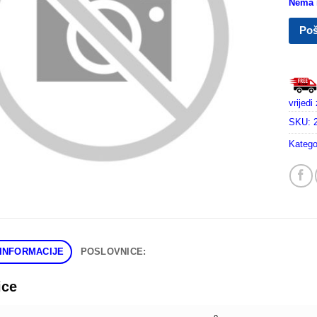
Nema n
Poš
vrijed
SKU:
Katego
INFORMACIJE
POSLOVNICE:
ice