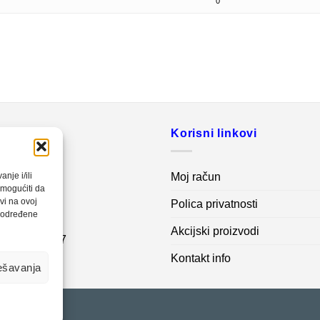
0
o
Korisni linkovi
20 560
Moj račun
nje i/ili
omogućiti da
vi na ovoj
Polica privatnosti
net.ba
a određene
Akcijski proizvodi
7 62 995 767
Kontakt info
ešavanja