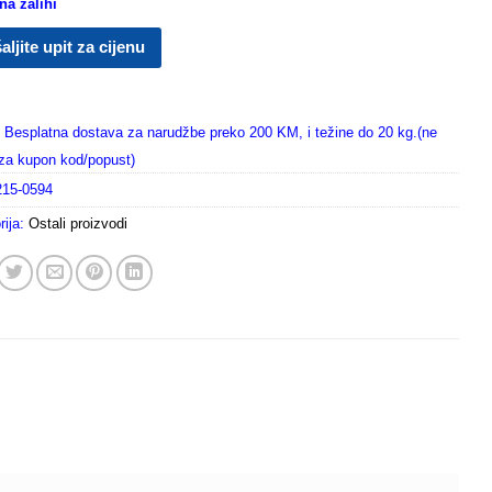
a zalihi
aljite upit za cijenu
Besplatna dostava za narudžbe preko 200 KM, i težine do 20 kg.(ne
i za kupon kod/popust)
215-0594
rija:
Ostali proizvodi