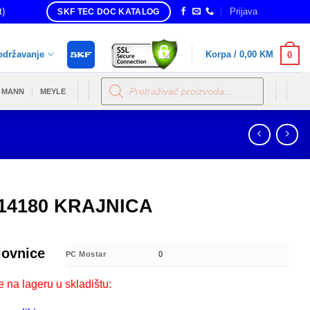
t)
Prijava
SKF TEC DOC KATALOG
održavanje
Korpa /
0,00
KM
0
Products
search
MANN
MEYLE
14180 KRAJNICA
lovnice
PC Mostar
0
e na lageru u skladištu: