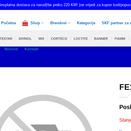
esplatna dostava za narudžbe preko 220 KM! (ne vrijedi za kupon kod/popus
Početna
Shop
Brendovi
Kategorije
SKF partner za 
TEXTAR
DIVINOL
WIX
CORTECO
LOCTITE
BANNER
FIAMM
Novosti
Kontakt
FE
Pos
Stanj