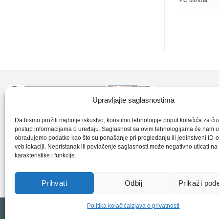
PC Mostar
Kontakt inf
Upravljajte saglasnostima
+387 35 7
CLK-Interpromet d.o.o. posluje u sastavu
Da bismo pružili najbolje iskustvo, koristimo tehnologije poput kolačića za čuva
pristup informacijama o uređaju. Saglasnost sa ovim tehnologijama će nam 
grupe SKF distributera od 1996. godine,
obrađujemo podatke kao što su ponašanje pri pregledanju ili jedinstveni ID-o
clkm@bih.
gdje s ponosom mozemo reci da smo
veb lokaciji. Nepristanak ili povlačenje saglasnosti može negativno uticati n
karakteristike i funkcije.
najveci distributer SKF-a na podrucju
+38
Bosne i Hercegovine,.
Prihvati
Odbij
Prikaži pod
Politika kolačića
Izjava o privatnosti
Copyright 2026 © CLK Interpromet