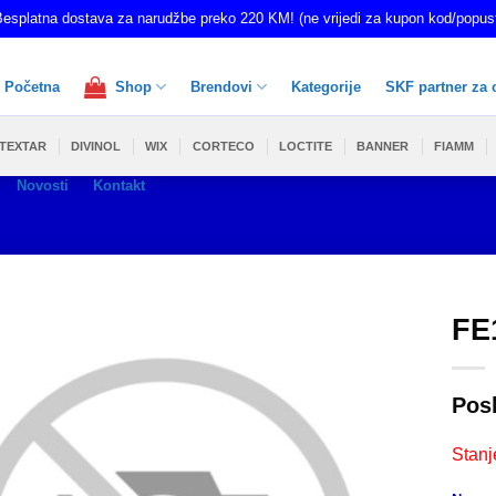
esplatna dostava za narudžbe preko 220 KM! (ne vrijedi za kupon kod/popus
Početna
Shop
Brendovi
Kategorije
SKF partner za 
TEXTAR
DIVINOL
WIX
CORTECO
LOCTITE
BANNER
FIAMM
Novosti
Kontakt
FE
Pos
Stanj