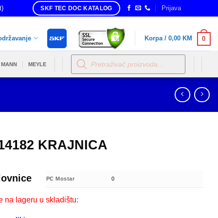
t)
Prijava
SKF TEC DOC KATALOG
održavanje
Korpa /
0,00
KM
0
Products
search
MANN
MEYLE
14182 KRAJNICA
lovnice
PC Mostar
0
e na lageru u skladištu: