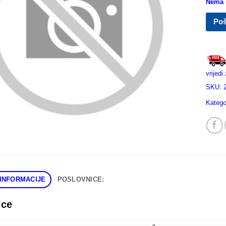
Nema n
Poš
vrijed
SKU:
Katego
INFORMACIJE
POSLOVNICE:
ice