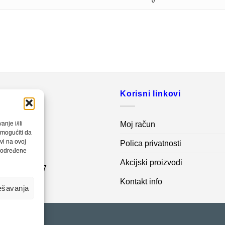
0
o
Korisni linkovi
20 560
Moj račun
nje i/ili
omogućiti da
vi na ovoj
Polica privatnosti
net.ba
a određene
Akcijski proizvodi
7 62 995 767
Kontakt info
ešavanja