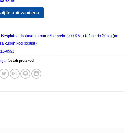
a zalihi
aljite upit za cijenu
Besplatna dostava za narudžbe preko 200 KM, i težine do 20 kg.(ne
i za kupon kod/popust)
215-0593
rija:
Ostali proizvodi