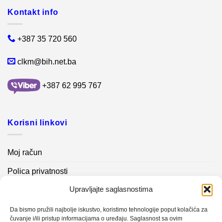
Kontakt info
+387 35 720 560
clkm@bih.net.ba
+387 62 995 767
Korisni linkovi
Moj račun
Polica privatnosti
Upravljajte saglasnostima
Akcijski proizvodi
Kontakt info
Da bismo pružili najbolje iskustvo, koristimo tehnologije poput kolačića za
čuvanje i/ili pristup informacijama o uređaju. Saglasnost sa ovim