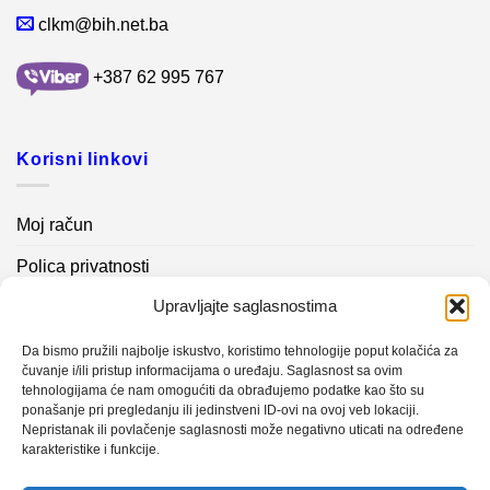
clkm@bih.net.ba
+387 62 995 767
Korisni linkovi
Moj račun
Polica privatnosti
Upravljajte saglasnostima
Akcijski proizvodi
Kontakt info
Da bismo pružili najbolje iskustvo, koristimo tehnologije poput kolačića za
čuvanje i/ili pristup informacijama o uređaju. Saglasnost sa ovim
tehnologijama će nam omogućiti da obrađujemo podatke kao što su
Novosti
ponašanje pri pregledanju ili jedinstveni ID-ovi na ovoj veb lokaciji.
Nepristanak ili povlačenje saglasnosti može negativno uticati na određene
karakteristike i funkcije.
Sistem mjerenja vibracija – TURBO BLOWER