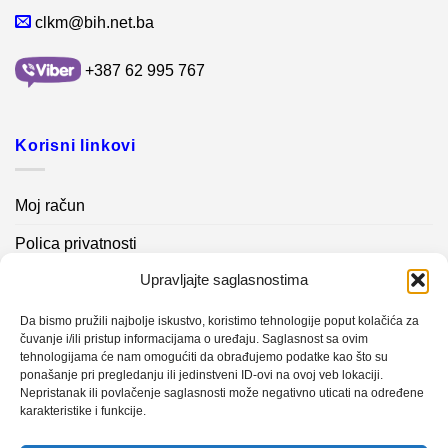
clkm@bih.net.ba
+387 62 995 767
Korisni linkovi
Moj račun
Polica privatnosti
Upravljajte saglasnostima
Akcijski proizvodi
Kontakt info
Da bismo pružili najbolje iskustvo, koristimo tehnologije poput kolačića za
čuvanje i/ili pristup informacijama o uređaju. Saglasnost sa ovim
tehnologijama će nam omogućiti da obrađujemo podatke kao što su
Novosti
ponašanje pri pregledanju ili jedinstveni ID-ovi na ovoj veb lokaciji.
Nepristanak ili povlačenje saglasnosti može negativno uticati na određene
karakteristike i funkcije.
Sistem mjerenja vibracija – TURBO BLOWER