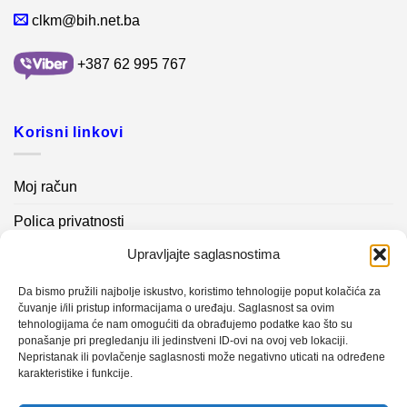
clkm@bih.net.ba
+387 62 995 767
Korisni linkovi
Moj račun
Polica privatnosti
Upravljajte saglasnostima
Akcijski proizvodi
Kontakt info
Da bismo pružili najbolje iskustvo, koristimo tehnologije poput kolačića za
čuvanje i/ili pristup informacijama o uređaju. Saglasnost sa ovim
tehnologijama će nam omogućiti da obrađujemo podatke kao što su
Novosti
ponašanje pri pregledanju ili jedinstveni ID-ovi na ovoj veb lokaciji.
Nepristanak ili povlačenje saglasnosti može negativno uticati na određene
karakteristike i funkcije.
Sistem mjerenja vibracija – TURBO BLOWER