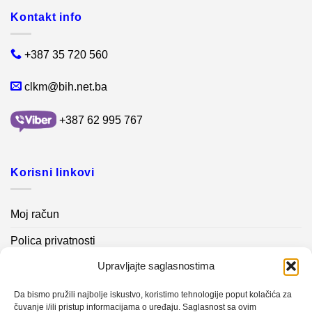
Kontakt info
+387 35 720 560
clkm@bih.net.ba
+387 62 995 767
Korisni linkovi
Moj račun
Polica privatnosti
Upravljajte saglasnostima
Akcijski proizvodi
Kontakt info
Da bismo pružili najbolje iskustvo, koristimo tehnologije poput kolačića za
čuvanje i/ili pristup informacijama o uređaju. Saglasnost sa ovim