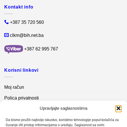
Kontakt info
+387 35 720 560
clkm@bih.net.ba
+387 62 995 767
Korisni linkovi
Moj račun
Polica privatnosti
Upravljajte saglasnostima
Akcijski proizvodi
Kontakt info
Da bismo pružili najbolje iskustvo, koristimo tehnologije poput kolačića za
čuvanje i/ili pristup informacijama o uređaju. Saglasnost sa ovim