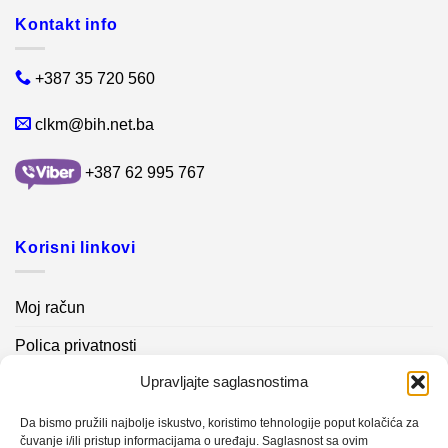
Kontakt info
+387 35 720 560
clkm@bih.net.ba
+387 62 995 767
Korisni linkovi
Moj račun
Polica privatnosti
Upravljajte saglasnostima
Akcijski proizvodi
Kontakt info
Da bismo pružili najbolje iskustvo, koristimo tehnologije poput kolačića za
čuvanje i/ili pristup informacijama o uređaju. Saglasnost sa ovim