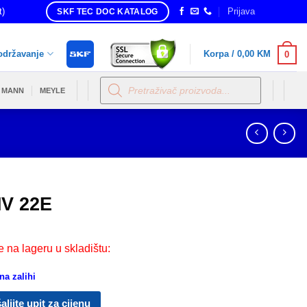
t)
Prijava
SKF TEC DOC KATALOG
održavanje
Korpa /
0,00
KM
0
Products
search
MANN
MEYLE
V 22E
e na lageru u skladištu:
a zalihi
aljite upit za cijenu