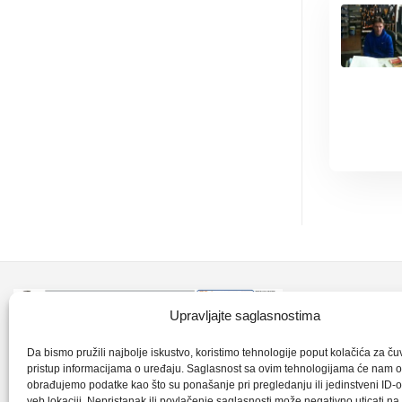
Kontakt inf
Upravljajte saglasnostima
+387 35 7
CLK-Interpromet d.o.o. posluje u sastavu
Da bismo pružili najbolje iskustvo, koristimo tehnologije poput kolačića za čuva
pristup informacijama o uređaju. Saglasnost sa ovim tehnologijama će nam 
grupe SKF distributera od 1996. godine,
obrađujemo podatke kao što su ponašanje pri pregledanju ili jedinstveni ID-o
clkm@bih.
gdje s ponosom mozemo reci da smo
veb lokaciji. Nepristanak ili povlačenje saglasnosti može negativno uticati n