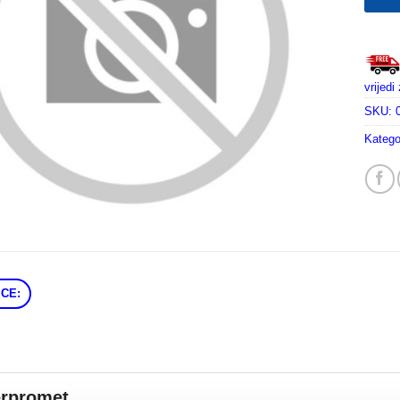
vrijed
SKU:
Katego
CE:
erpromet