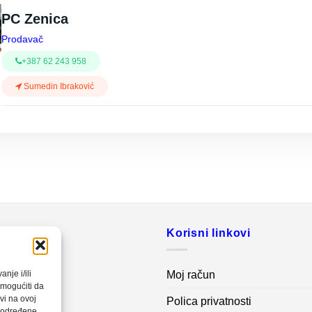
PC Zenica
Prodavač
+387 62 243 958
Sumedin Ibraković
o
Korisni linkovi
20 560
Moj račun
nje i/ili
omogućiti da
vi na ovoj
Polica privatnosti
net.ba
a određene