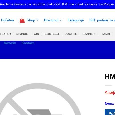
esplatna dostava za narudžbe preko 220 KM! (ne vrijedi za kupon kod/popus
Početna
Shop
Brendovi
Kategorije
SKF partner za 
TEXTAR
DIVINOL
WIX
CORTECO
LOCTITE
BANNER
FIAMM
Novosti
Kontakt
HM
Stanj
Nema n
Poš