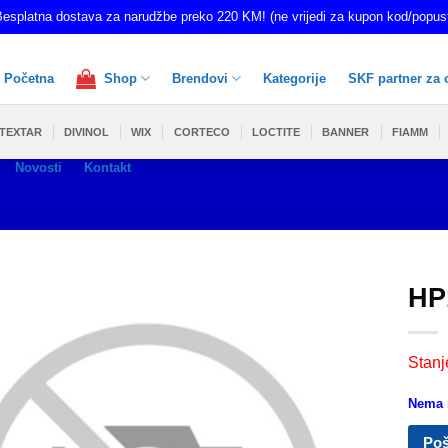
esplatna dostava za narudžbe preko 220 KM! (ne vrijedi za kupon kod/popus
Početna
Shop
Brendovi
Kategorije
SKF partner za 
TEXTAR
DIVINOL
WIX
CORTECO
LOCTITE
BANNER
FIAMM
Novosti
Kontakt
HP
Stanj
Nema n
Poš