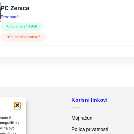
PC Zenica
Prodavač
+387 62 243 958
Sumedin Ibraković
o
Korisni linkovi
20 560
Moj račun
nje i/ili
omogućiti da
vi na ovoj
Polica privatnosti
net.ba
a određene