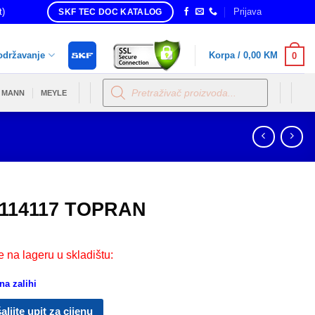
t)
Prijava
SKF TEC DOC KATALOG
održavanje
Korpa /
0,00
KM
0
Products
search
MANN
MEYLE
114117 TOPRAN
e na lageru u skladištu:
a zalihi
aljite upit za cijenu