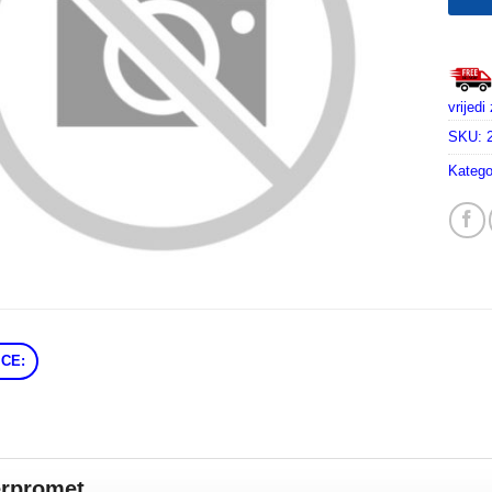
vrijed
SKU:
Katego
CE:
erpromet