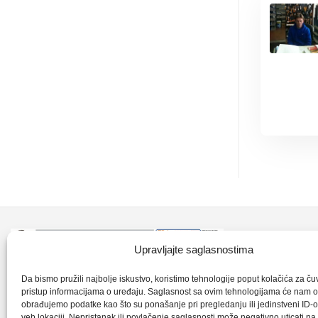
Kontakt inf
Upravljajte saglasnostima
+387 35 7
CLK-Interpromet d.o.o. posluje u sastavu
Da bismo pružili najbolje iskustvo, koristimo tehnologije poput kolačića za čuva
pristup informacijama o uređaju. Saglasnost sa ovim tehnologijama će nam 
grupe SKF distributera od 1996. godine,
obrađujemo podatke kao što su ponašanje pri pregledanju ili jedinstveni ID-o
clkm@bih.
gdje s ponosom mozemo reci da smo
veb lokaciji. Nepristanak ili povlačenje saglasnosti može negativno uticati n