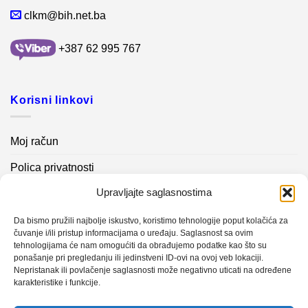
clkm@bih.net.ba
+387 62 995 767
Korisni linkovi
Moj račun
Polica privatnosti
Upravljajte saglasnostima
Akcijski proizvodi
Kontakt info
Da bismo pružili najbolje iskustvo, koristimo tehnologije poput kolačića za
čuvanje i/ili pristup informacijama o uređaju. Saglasnost sa ovim
tehnologijama će nam omogućiti da obrađujemo podatke kao što su
Novosti
ponašanje pri pregledanju ili jedinstveni ID-ovi na ovoj veb lokaciji.
Nepristanak ili povlačenje saglasnosti može negativno uticati na određene
karakteristike i funkcije.
Sistem mjerenja vibracija – TURBO BLOWER