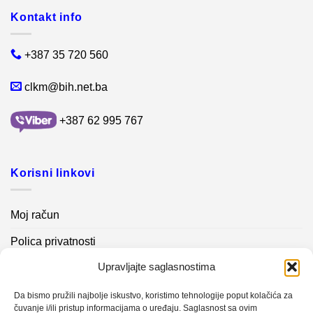
Kontakt info
+387 35 720 560
clkm@bih.net.ba
+387 62 995 767
Korisni linkovi
Moj račun
Polica privatnosti
Upravljajte saglasnostima
Akcijski proizvodi
Kontakt info
Da bismo pružili najbolje iskustvo, koristimo tehnologije poput kolačića za
čuvanje i/ili pristup informacijama o uređaju. Saglasnost sa ovim