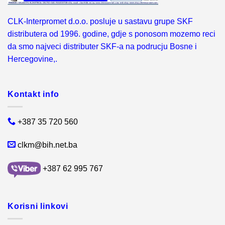
CLK-Interpromet d.o.o. posluje u sastavu grupe SKF
distributera od 1996. godine, gdje s ponosom mozemo reci
da smo najveci distributer SKF-a na podrucju Bosne i
Hercegovine,.
Kontakt info
+387 35 720 560
clkm@bih.net.ba
+387 62 995 767
Korisni linkovi