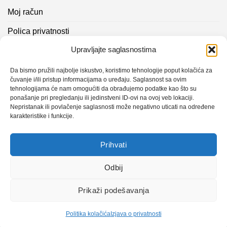
Moj račun
Polica privatnosti
Upravljajte saglasnostima
Akcijski proizvodi
Kontakt info
Da bismo pružili najbolje iskustvo, koristimo tehnologije poput kolačića za
čuvanje i/ili pristup informacijama o uređaju. Saglasnost sa ovim
tehnologijama će nam omogućiti da obrađujemo podatke kao što su
Novosti
ponašanje pri pregledanju ili jedinstveni ID-ovi na ovoj veb lokaciji.
Nepristanak ili povlačenje saglasnosti može negativno uticati na određene
karakteristike i funkcije.
Sistem mjerenja vibracija – TURBO BLOWER
Prihvati
Sistem mjerenja vibracija – papir mašina 4
Certificirani partner za održavanje
Odbij
Prikaži podešavanja
Design with ♥ by
Laufer
Politika kolačića
Izjava o privatnosti
Copyright 2026 © CLK Interpromet