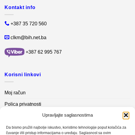
Kontakt info
+387 35 720 560
clkm@bih.net.ba
+387 62 995 767
Korisni linkovi
Moj račun
Polica privatnosti
Upravljajte saglasnostima
Akcijski proizvodi
Kontakt info
Da bismo pružili najbolje iskustvo, koristimo tehnologije poput kolačića za
čuvanje i/ili pristup informacijama o uređaju. Saglasnost sa ovim