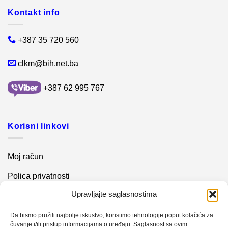
Kontakt info
+387 35 720 560
clkm@bih.net.ba
+387 62 995 767
Korisni linkovi
Moj račun
Polica privatnosti
Upravljajte saglasnostima
Akcijski proizvodi
Kontakt info
Da bismo pružili najbolje iskustvo, koristimo tehnologije poput kolačića za
čuvanje i/ili pristup informacijama o uređaju. Saglasnost sa ovim