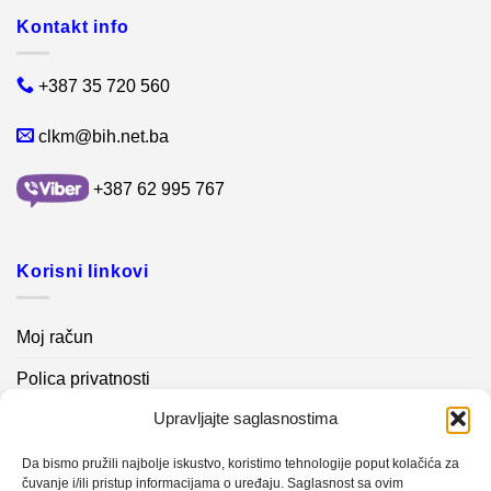
Kontakt info
+387 35 720 560
clkm@bih.net.ba
+387 62 995 767
Korisni linkovi
Moj račun
Polica privatnosti
Upravljajte saglasnostima
Akcijski proizvodi
Kontakt info
Da bismo pružili najbolje iskustvo, koristimo tehnologije poput kolačića za
čuvanje i/ili pristup informacijama o uređaju. Saglasnost sa ovim