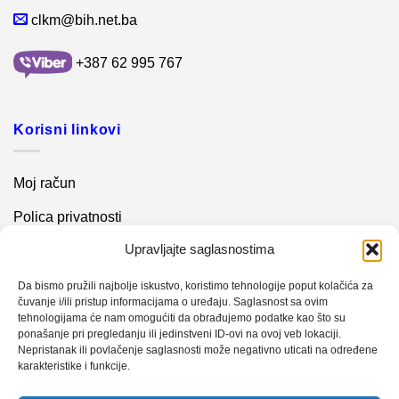
clkm@bih.net.ba
+387 62 995 767
Korisni linkovi
Moj račun
Polica privatnosti
Upravljajte saglasnostima
Akcijski proizvodi
Kontakt info
Da bismo pružili najbolje iskustvo, koristimo tehnologije poput kolačića za
čuvanje i/ili pristup informacijama o uređaju. Saglasnost sa ovim
tehnologijama će nam omogućiti da obrađujemo podatke kao što su
Novosti
ponašanje pri pregledanju ili jedinstveni ID-ovi na ovoj veb lokaciji.
Nepristanak ili povlačenje saglasnosti može negativno uticati na određene
karakteristike i funkcije.
Sistem mjerenja vibracija – TURBO BLOWER