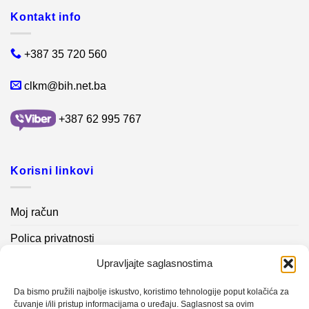
Kontakt info
+387 35 720 560
clkm@bih.net.ba
+387 62 995 767
Korisni linkovi
Moj račun
Polica privatnosti
Upravljajte saglasnostima
Akcijski proizvodi
Kontakt info
Da bismo pružili najbolje iskustvo, koristimo tehnologije poput kolačića za
čuvanje i/ili pristup informacijama o uređaju. Saglasnost sa ovim