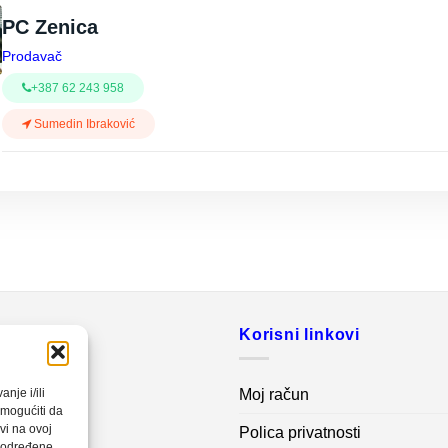
PC Zenica
Prodavač
+387 62 243 958
Sumedin Ibraković
o
Korisni linkovi
20 560
Moj račun
nje i/ili
omogućiti da
vi na ovoj
Polica privatnosti
net.ba
a određene