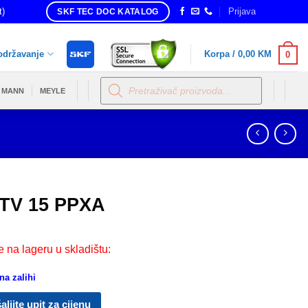
t)
Prijava
SKF TEC DOC KATALOG
održavanje
Korpa /
0,00
KM
0
Products
search
MANN
MEYLE
TV 15 PPXA
e na lageru u skladištu:
a zalihi
aljite upit za cijenu