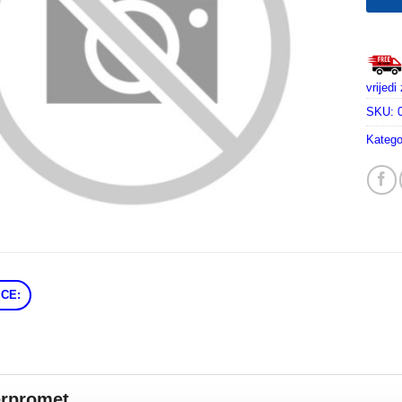
vrijed
SKU:
Katego
CE:
erpromet