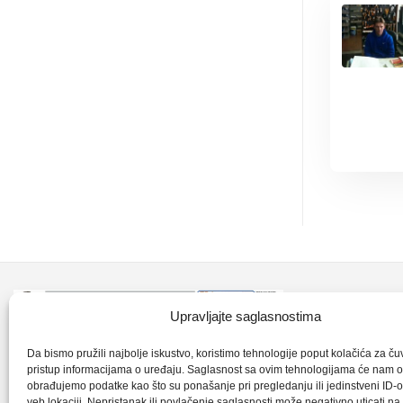
Kontakt inf
Upravljajte saglasnostima
+387 35 7
CLK-Interpromet d.o.o. posluje u sastavu
Da bismo pružili najbolje iskustvo, koristimo tehnologije poput kolačića za čuva
pristup informacijama o uređaju. Saglasnost sa ovim tehnologijama će nam 
grupe SKF distributera od 1996. godine,
obrađujemo podatke kao što su ponašanje pri pregledanju ili jedinstveni ID-o
clkm@bih.
gdje s ponosom mozemo reci da smo
veb lokaciji. Nepristanak ili povlačenje saglasnosti može negativno uticati n