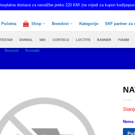
esplatna dostava za narudžbe preko 220 KM! (ne vrijedi za kupon kod/popus
Početna
Shop
Brendovi
Kategorije
SKF partner za 
TEXTAR
DIVINOL
WIX
CORTECO
LOCTITE
BANNER
FIAMM
Novosti
Kontakt
NA
Stanj
Nema n
Poš