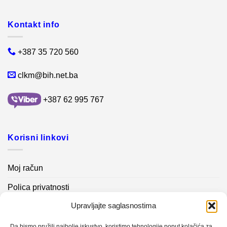
Kontakt info
+387 35 720 560
clkm@bih.net.ba
+387 62 995 767
Korisni linkovi
Moj račun
Polica privatnosti
Upravljajte saglasnostima
Akcijski proizvodi
Kontakt info
Da bismo pružili najbolje iskustvo, koristimo tehnologije poput kolačića za