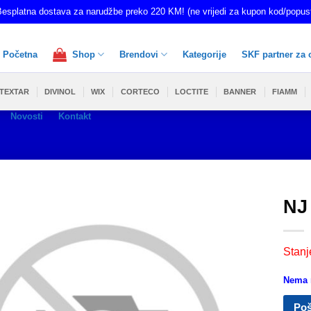
esplatna dostava za narudžbe preko 220 KM! (ne vrijedi za kupon kod/popus
Početna
Shop
Brendovi
Kategorije
SKF partner za 
TEXTAR
DIVINOL
WIX
CORTECO
LOCTITE
BANNER
FIAMM
Novosti
Kontakt
NJ
Stanj
Nema n
Poš