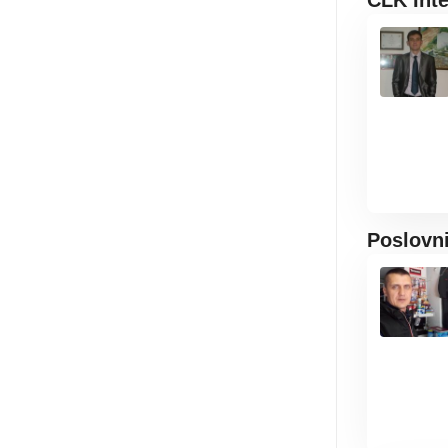
CLK Int
Poslovn