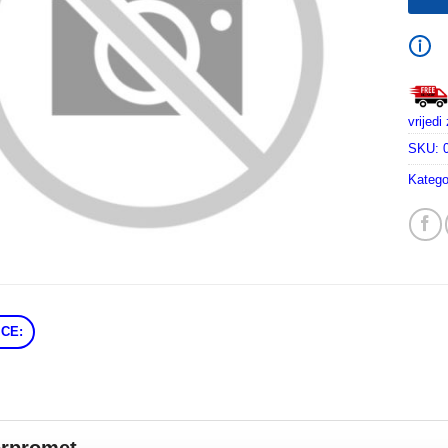
vrijed
SKU:
Katego
CE: