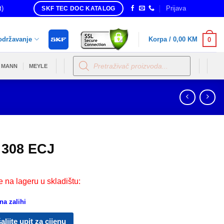
t)
Prijava
SKF TEC DOC KATALOG
održavanje
Korpa /
0,00
KM
0
Products
search
MANN
MEYLE
 308 ECJ
e na lageru u skladištu:
a zalihi
aljite upit za cijenu