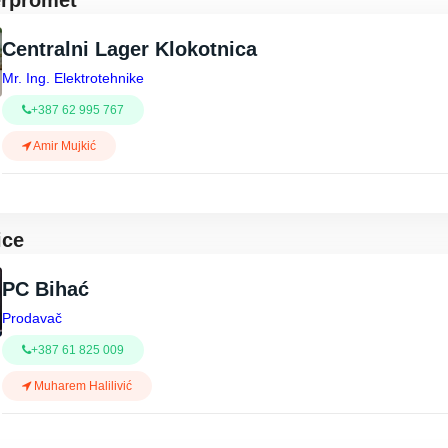
erpromet
Centralni Lager Klokotnica
Mr. Ing. Elektrotehnike
+387 62 995 767
Amir Mujkić
ice
PC Bihać
Prodavač
+387 61 825 009
Muharem Halilivić