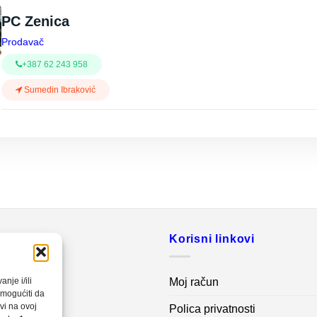
PC Zenica
Prodavač
+387 62 243 958
Sumedin Ibraković
o
Korisni linkovi
20 560
Moj račun
nje i/ili
omogućiti da
vi na ovoj
Polica privatnosti
net.ba