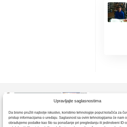
Kontakt inf
Upravljajte saglasnostima
+387 35 7
CLK-Interpromet d.o.o. posluje u sastavu
Da bismo pružili najbolje iskustvo, koristimo tehnologije poput kolačića za čuva
pristup informacijama o uređaju. Saglasnost sa ovim tehnologijama će nam 
grupe SKF distributera od 1996. godine,
obrađujemo podatke kao što su ponašanje pri pregledanju ili jedinstveni ID-o
clkm@bih.
gdje s ponosom mozemo reci da smo