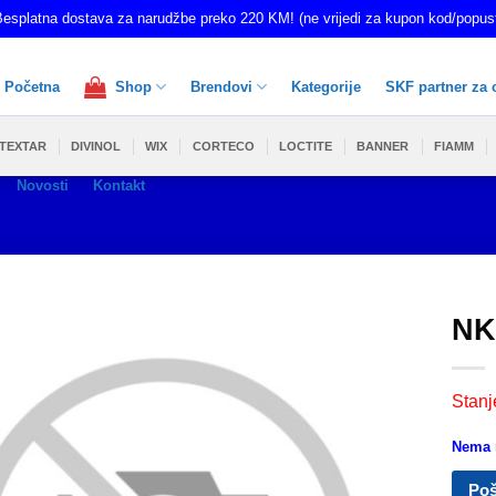
esplatna dostava za narudžbe preko 220 KM! (ne vrijedi za kupon kod/popus
Početna
Shop
Brendovi
Kategorije
SKF partner za 
TEXTAR
DIVINOL
WIX
CORTECO
LOCTITE
BANNER
FIAMM
Novosti
Kontakt
NK
Stanj
Nema n
Poš