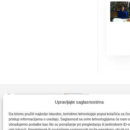
Kontakt inf
Upravljajte saglasnostima
+387 35 7
CLK-Interpromet d.o.o. posluje u sastavu
Da bismo pružili najbolje iskustvo, koristimo tehnologije poput kolačića za čuva
pristup informacijama o uređaju. Saglasnost sa ovim tehnologijama će nam 
grupe SKF distributera od 1996. godine,
obrađujemo podatke kao što su ponašanje pri pregledanju ili jedinstveni ID-o
clkm@bih.
gdje s ponosom mozemo reci da smo
veb lokaciji. Nepristanak ili povlačenje saglasnosti može negativno uticati n