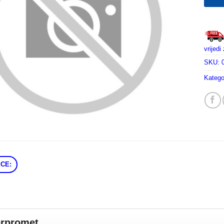
vrijed
SKU:
Katego
CE:
erpromet