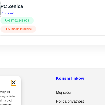
PC Zenica
Prodavač
+387 62 243 958
Sumedin Ibraković
o
Korisni linkovi
20 560
Moj račun
nje i/ili
omogućiti da
vi na ovoj
Polica privatnosti
net.ba
a određene