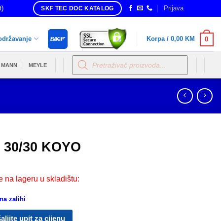
t)
Prijava
SKF TEC DOC KATALOG
održavanje
Korpa /
0,00
KM
0
Products
search
MANN
MEYLE
 30/30 KOYO
e na lageru u skladištu:
a zalihi
aljite upit za cijenu