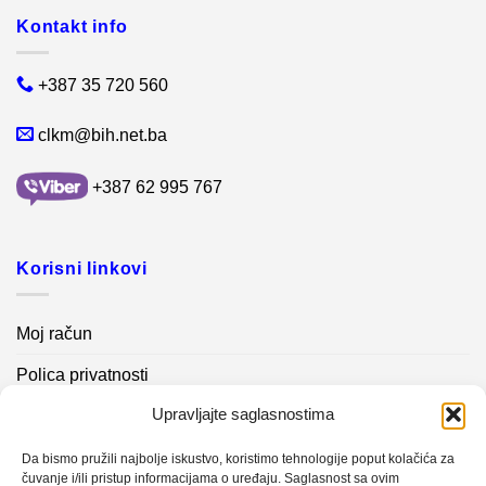
Kontakt info
+387 35 720 560
clkm@bih.net.ba
+387 62 995 767
Korisni linkovi
Moj račun
Polica privatnosti
Upravljajte saglasnostima
Akcijski proizvodi
Kontakt info
Da bismo pružili najbolje iskustvo, koristimo tehnologije poput kolačića za
čuvanje i/ili pristup informacijama o uređaju. Saglasnost sa ovim