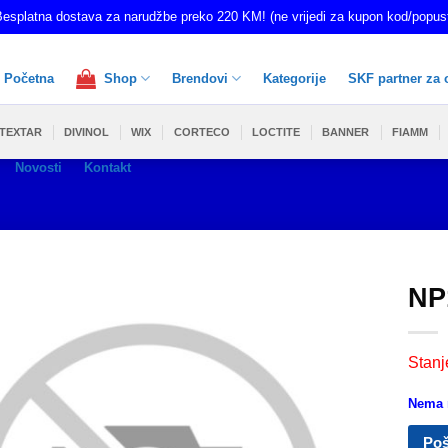
esplatna dostava za narudžbe preko 220 KM! (ne vrijedi za kupon kod/popus
Početna
Shop
Brendovi
Kategorije
SKF partner za 
TEXTAR
DIVINOL
WIX
CORTECO
LOCTITE
BANNER
FIAMM
Novosti
Kontakt
NP
Stanj
Nema n
Poš