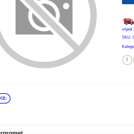
vrijed
SKU:
Katego
CE:
erpromet