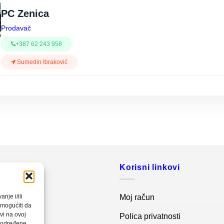
PC Zenica
Prodavač
+387 62 243 958
Sumedin Ibraković
o
Korisni linkovi
20 560
Moj račun
nje i/ili
omogućiti da
vi na ovoj
Polica privatnosti
net.ba
a određene