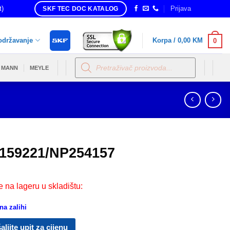
t)
Prijava
SKF TEC DOC KATALOG
održavanje
Korpa /
0,00
KM
0
Products
search
MANN
MEYLE
159221/NP254157
e na lageru u skladištu:
a zalihi
aljite upit za cijenu