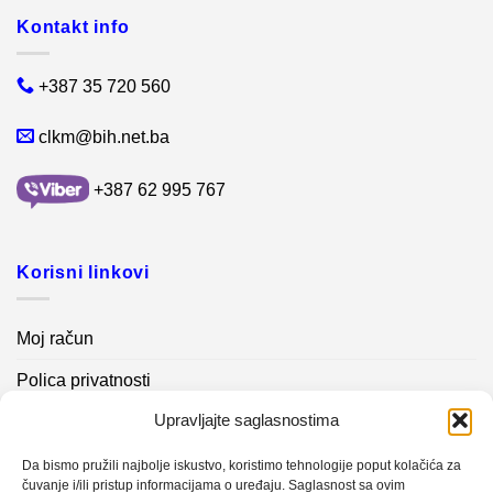
Kontakt info
+387 35 720 560
clkm@bih.net.ba
+387 62 995 767
Korisni linkovi
Moj račun
Polica privatnosti
Upravljajte saglasnostima
Akcijski proizvodi
Kontakt info
Da bismo pružili najbolje iskustvo, koristimo tehnologije poput kolačića za
čuvanje i/ili pristup informacijama o uređaju. Saglasnost sa ovim