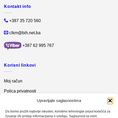
Kontakt info
+387 35 720 560
clkm@bih.net.ba
+387 62 995 767
Korisni linkovi
Moj račun
Polica privatnosti
Upravljajte saglasnostima
Akcijski proizvodi
Kontakt info
Da bismo pružili najbolje iskustvo, koristimo tehnologije poput kolačića za
čuvanje i/ili pristup informacijama o uređaju. Saglasnost sa ovim