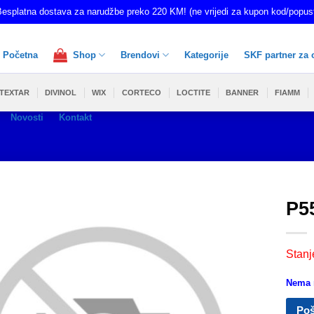
esplatna dostava za narudžbe preko 220 KM! (ne vrijedi za kupon kod/popus
Početna
Shop
Brendovi
Kategorije
SKF partner za 
TEXTAR
DIVINOL
WIX
CORTECO
LOCTITE
BANNER
FIAMM
Novosti
Kontakt
P5
Stanj
Nema n
Poš