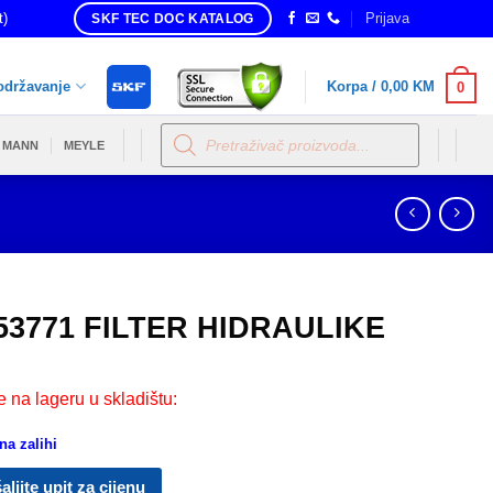
t)
Prijava
SKF TEC DOC KATALOG
održavanje
Korpa /
0,00
KM
0
Products
search
MANN
MEYLE
53771 FILTER HIDRAULIKE
e na lageru u skladištu:
a zalihi
aljite upit za cijenu