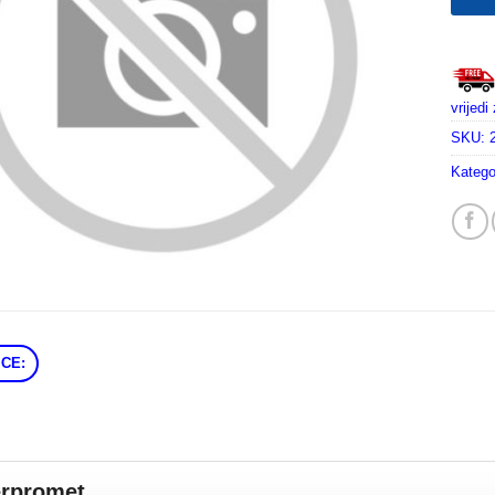
vrijed
SKU:
Katego
CE:
erpromet