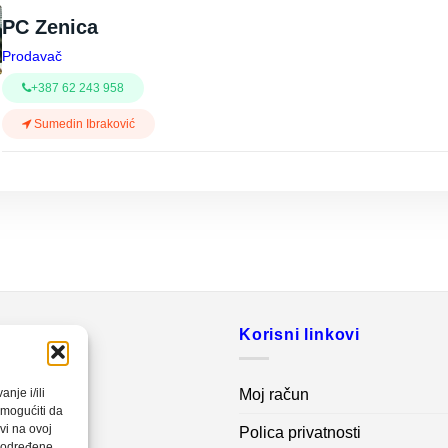
PC Zenica
Prodavač
+387 62 243 958
Sumedin Ibraković
o
Korisni linkovi
20 560
Moj račun
nje i/ili
omogućiti da
vi na ovoj
Polica privatnosti
net.ba
a određene