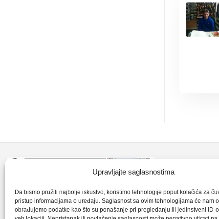
Kontakt inf
Upravljajte saglasnostima
+387 35 7
CLK-Interpromet d.o.o. posluje u sastavu
Da bismo pružili najbolje iskustvo, koristimo tehnologije poput kolačića za čuva
pristup informacijama o uređaju. Saglasnost sa ovim tehnologijama će nam 
grupe SKF distributera od 1996. godine,
obrađujemo podatke kao što su ponašanje pri pregledanju ili jedinstveni ID-o
clkm@bih.
gdje s ponosom mozemo reci da smo
veb lokaciji. Nepristanak ili povlačenje saglasnosti može negativno uticati n