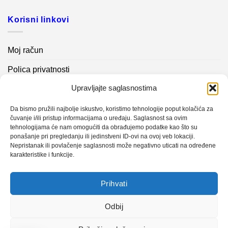
Korisni linkovi
Moj račun
Polica privatnosti
Upravljajte saglasnostima
Akcijski proizvodi
Kontakt info
Da bismo pružili najbolje iskustvo, koristimo tehnologije poput kolačića za
čuvanje i/ili pristup informacijama o uređaju. Saglasnost sa ovim
tehnologijama će nam omogućiti da obrađujemo podatke kao što su
Novosti
ponašanje pri pregledanju ili jedinstveni ID-ovi na ovoj veb lokaciji.
Nepristanak ili povlačenje saglasnosti može negativno uticati na određene
karakteristike i funkcije.
Sistem mjerenja vibracija – TURBO BLOWER
Prihvati
Sistem mjerenja vibracija – papir mašina 4
Certificirani partner za održavanje
Odbij