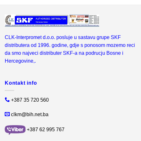
CLK-Interpromet d.o.o. posluje u sastavu grupe SKF
distributera od 1996. godine, gdje s ponosom mozemo reci
da smo najveci distributer SKF-a na podrucju Bosne i
Hercegovine,.
Kontakt info
+387 35 720 560
clkm@bih.net.ba
+387 62 995 767