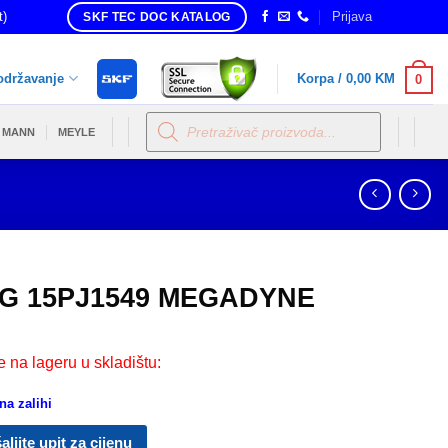
t)
Prijava
SKF TEC DOC KATALOG
održavanje
Korpa /
0,00
KM
0
Products
search
MANN
MEYLE
G 15PJ1549 MEGADYNE
e na lageru u skladištu:
a zalihi
aljite upit za cijenu