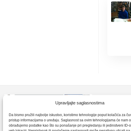
Kontakt inf
Upravljajte saglasnostima
+387 35 7
CLK-Interpromet d.o.o. posluje u sastavu
Da bismo pružili najbolje iskustvo, koristimo tehnologije poput kolačića za čuva
pristup informacijama o uređaju. Saglasnost sa ovim tehnologijama će nam 
grupe SKF distributera od 1996. godine,
obrađujemo podatke kao što su ponašanje pri pregledanju ili jedinstveni ID-o
clkm@bih.
gdje s ponosom mozemo reci da smo
veb lokaciji. Nepristanak ili povlačenje saglasnosti može negativno uticati n