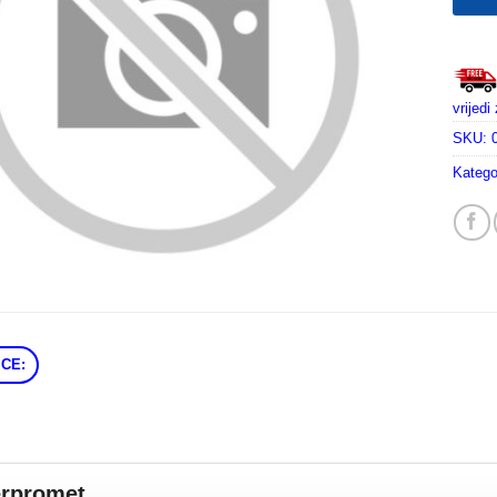
vrijed
SKU:
Katego
CE:
erpromet