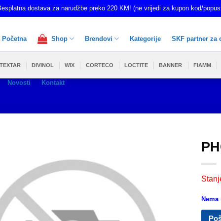
esplatna dostava za narudžbe preko 220 KM! (ne vrijedi za kupon kod/popus
Početna
Shop
Brendovi
Kategorije
SKF partner za 
TEXTAR
DIVINOL
WIX
CORTECO
LOCTITE
BANNER
FIAMM
Novosti
Kontakt
PH
Stanj
Nema n
Poš