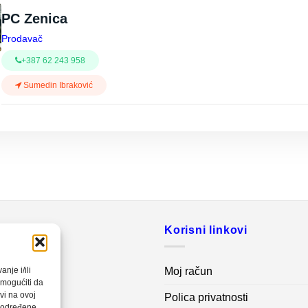
PC Zenica
Prodavač
+387 62 243 958
Sumedin Ibraković
o
Korisni linkovi
20 560
Moj račun
nje i/ili
omogućiti da
vi na ovoj
Polica privatnosti
net.ba
a određene