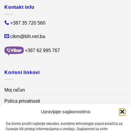
Kontakt info
+387 35 720 560
clkm@bih.net.ba
+387 62 995 767
Korisni linkovi
Moj račun
Polica privatnosti
Upravljajte saglasnostima
Akcijski proizvodi
Kontakt info
Da bismo pružili najbolje iskustvo, koristimo tehnologije poput kolačića za
čuvanje i/ili pristup informacijama o uređaju. Saglasnost sa ovim