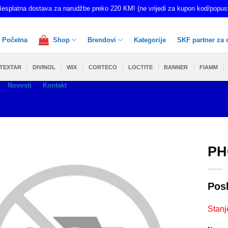
esplatna dostava za narudžbe preko 220 KM! (ne vrijedi za kupon kod/popus
Početna
Shop
Brendovi
Kategorije
SKF partner za 
TEXTAR
DIVINOL
WIX
CORTECO
LOCTITE
BANNER
FIAMM
Novosti
Kontakt
PH
Pos
Stanj