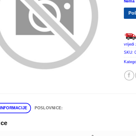
Nema n
Poš
vrijed
SKU:
Katego
INFORMACIJE
POSLOVNICE:
ice