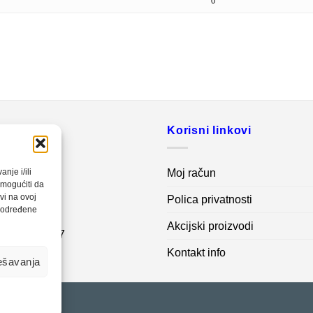
0
o
Korisni linkovi
20 560
Moj račun
nje i/ili
omogućiti da
vi na ovoj
Polica privatnosti
net.ba
a određene
Akcijski proizvodi
7 62 995 767
Kontakt info
ešavanja