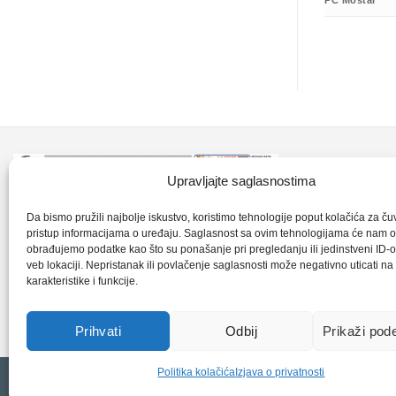
PC Mostar
Kontakt inf
Upravljajte saglasnostima
+387 35 7
CLK-Interpromet d.o.o. posluje u sastavu
Da bismo pružili najbolje iskustvo, koristimo tehnologije poput kolačića za čuva
pristup informacijama o uređaju. Saglasnost sa ovim tehnologijama će nam 
grupe SKF distributera od 1996. godine,
obrađujemo podatke kao što su ponašanje pri pregledanju ili jedinstveni ID-o
clkm@bih.
gdje s ponosom mozemo reci da smo
veb lokaciji. Nepristanak ili povlačenje saglasnosti može negativno uticati n
karakteristike i funkcije.
najveci distributer SKF-a na podrucju
+38
Bosne i Hercegovine,.
Prihvati
Odbij
Prikaži pod
Politika kolačića
Izjava o privatnosti
Copyright 2026 © CLK Interpromet