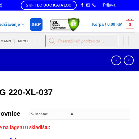
t)
Prijava
SKF TEC DOC KATALOG
održavanje
Korpa /
0,00
KM
0
Products
search
MANN
MEYLE
G 220-XL-037
lovnice
PC Mostar
0
e na lageru u skladištu: