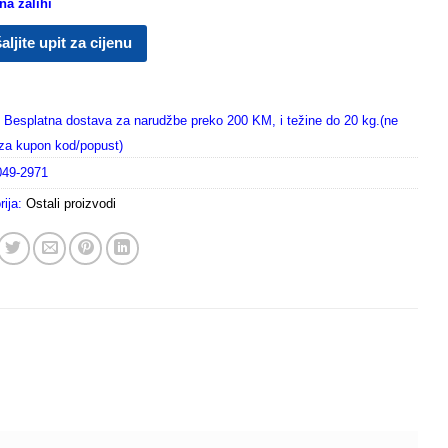
a zalihi
aljite upit za cijenu
Besplatna dostava za narudžbe preko 200 KM, i težine do 20 kg.(ne
i za kupon kod/popust)
049-2971
rija:
Ostali proizvodi