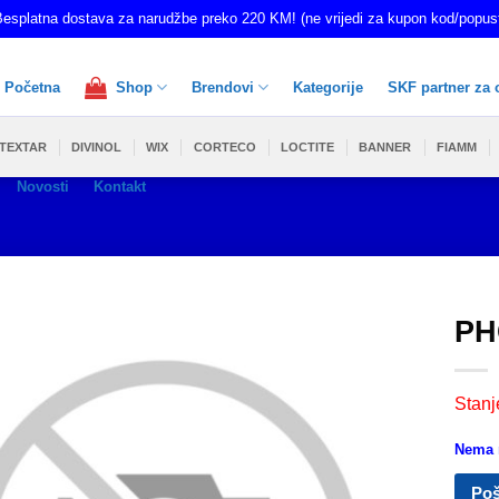
esplatna dostava za narudžbe preko 220 KM! (ne vrijedi za kupon kod/popus
Početna
Shop
Brendovi
Kategorije
SKF partner za 
TEXTAR
DIVINOL
WIX
CORTECO
LOCTITE
BANNER
FIAMM
Novosti
Kontakt
PH
Stanj
Nema n
Poš