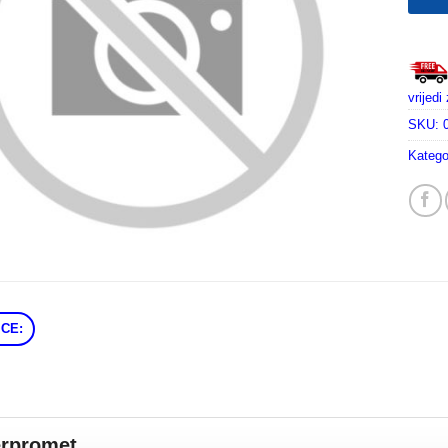
vrijed
SKU:
Katego
CE:
erpromet