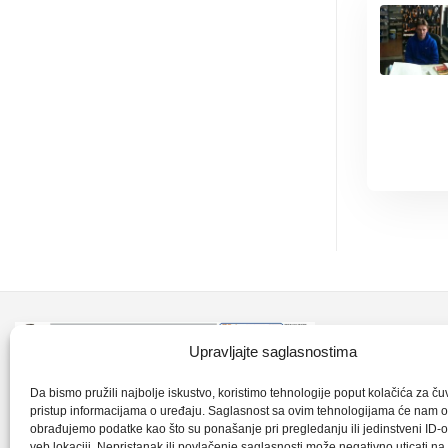
Kontakt inf
Upravljajte saglasnostima
+387 35 7
CLK-Interpromet d.o.o. posluje u sastavu
Da bismo pružili najbolje iskustvo, koristimo tehnologije poput kolačića za čuva
pristup informacijama o uređaju. Saglasnost sa ovim tehnologijama će nam 
grupe SKF distributera od 1996. godine,
obrađujemo podatke kao što su ponašanje pri pregledanju ili jedinstveni ID-o
clkm@bih.
gdje s ponosom mozemo reci da smo
veb lokaciji. Nepristanak ili povlačenje saglasnosti može negativno uticati n