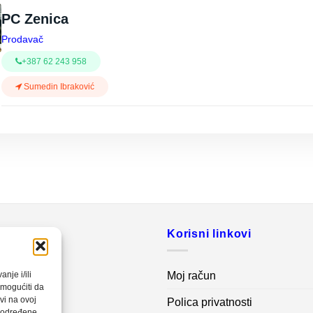
PC Zenica
Prodavač
+387 62 243 958
Sumedin Ibraković
o
Korisni linkovi
20 560
Moj račun
nje i/ili
omogućiti da
vi na ovoj
Polica privatnosti
net.ba
a određene