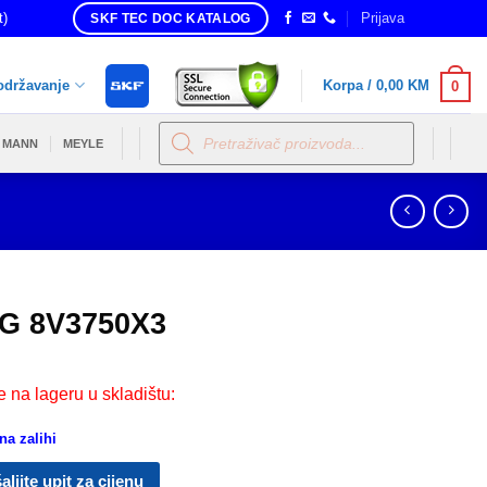
t)
Prijava
SKF TEC DOC KATALOG
održavanje
Korpa /
0,00
KM
0
Products
search
MANN
MEYLE
G 8V3750X3
e na lageru u skladištu:
a zalihi
aljite upit za cijenu