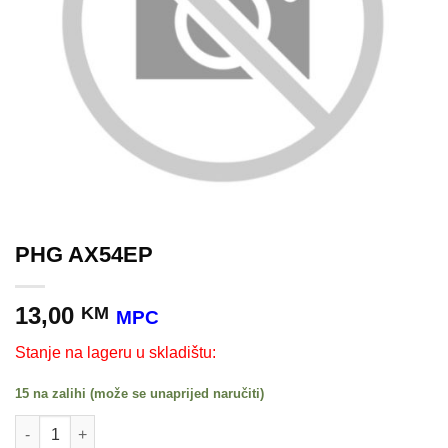
PHG AX54EP
13,00
KM
MPC
Stanje na lageru u skladištu:
15 na zalihi (može se unaprijed naručiti)
PHG AX54EP količina