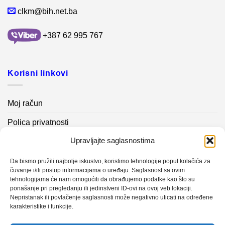
clkm@bih.net.ba
+387 62 995 767
Korisni linkovi
Moj račun
Polica privatnosti
Upravljajte saglasnostima
Akcijski proizvodi
Kontakt info
Da bismo pružili najbolje iskustvo, koristimo tehnologije poput kolačića za
čuvanje i/ili pristup informacijama o uređaju. Saglasnost sa ovim
tehnologijama će nam omogućiti da obrađujemo podatke kao što su
Novosti
ponašanje pri pregledanju ili jedinstveni ID-ovi na ovoj veb lokaciji.
Nepristanak ili povlačenje saglasnosti može negativno uticati na određene
karakteristike i funkcije.
Sistem mjerenja vibracija – TURBO BLOWER