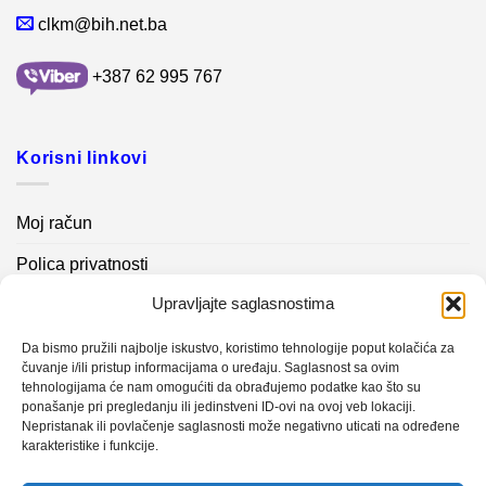
clkm@bih.net.ba
+387 62 995 767
Korisni linkovi
Moj račun
Polica privatnosti
Upravljajte saglasnostima
Akcijski proizvodi
Kontakt info
Da bismo pružili najbolje iskustvo, koristimo tehnologije poput kolačića za
čuvanje i/ili pristup informacijama o uređaju. Saglasnost sa ovim
tehnologijama će nam omogućiti da obrađujemo podatke kao što su
Novosti
ponašanje pri pregledanju ili jedinstveni ID-ovi na ovoj veb lokaciji.
Nepristanak ili povlačenje saglasnosti može negativno uticati na određene
karakteristike i funkcije.
Sistem mjerenja vibracija – TURBO BLOWER