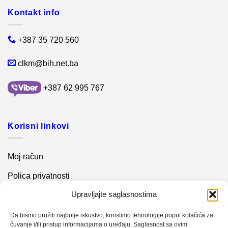
Kontakt info
+387 35 720 560
clkm@bih.net.ba
+387 62 995 767
Korisni linkovi
Moj račun
Polica privatnosti
Upravljajte saglasnostima
Akcijski proizvodi
Kontakt info
Da bismo pružili najbolje iskustvo, koristimo tehnologije poput kolačića za
čuvanje i/ili pristup informacijama o uređaju. Saglasnost sa ovim